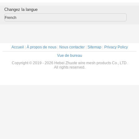
ture
pour chantier de
Sécurité Industrial
sécurisée 
nisée
construction
Chain Link
à cha
Changez la langue
Matériau de
Rideau
construction
French
Accueil
|
À propos de nous
|
Nous contacter
|
Sitemap
|
Privacy Policy
Vue de bureau
Copyright © 2019 - 2026 Hebei Zhuote wire mesh products Co., LTD.
All rights reserved.