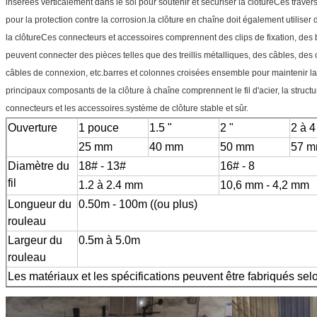
insérées verticalement dans le sol pour soutenir et sécuriser la clôtureCes traver
pour la protection contre la corrosion.la clôture en chaîne doit également utiliser 
la clôtureCes connecteurs et accessoires comprennent des clips de fixation, des
peuvent connecter des pièces telles que des treillis métalliques, des câbles, de
câbles de connexion, etc.barres et colonnes croisées ensemble pour maintenir la st
principaux composants de la clôture à chaîne comprennent le fil d'acier, la structu
connecteurs et les accessoires.système de clôture stable et sûr.
Ouverture
1 pouce
1.5 "
2 "
2 à 
25 mm
40 mm
50 mm
57 
Diamètre du
18# - 13#
16# - 8
fil
1.2 à 2.4 mm
10,6 mm - 4,2 mm
Longueur du
0.50m - 100m ((ou plus)
rouleau
Largeur du
0.5m à 5.0m
rouleau
Les matériaux et les spécifications peuvent être fabriqués sel