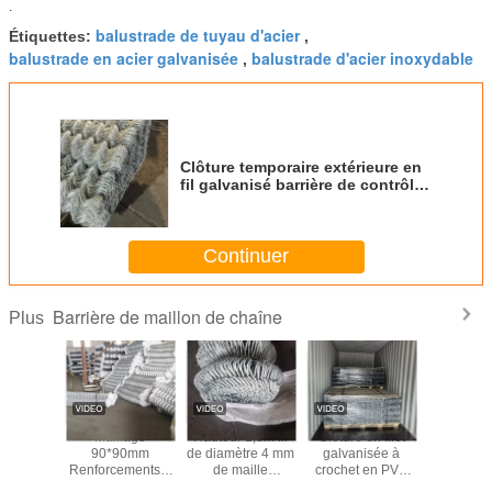
.
balustrade de tuyau d'acier
Étiquettes:
,
balustrade en acier galvanisée
balustrade d'acier inoxydable
,
Clôture temporaire extérieure en
fil galvanisé barrière de contrôle
de la foule
Continuer
Barrière de maillon de chaîne
Plus
r 1,5 m
Maillage
Hauteur 1,8m fil
Clôture en filet
Hauteur
4,0 mm
90*90mm
de diamètre 4 mm
galvanisée à
Clôture à
du fil de
Renforcements à
de maille
crochet en PVC
60X60 1
de chaîne
chaîne galvanisée
90*90mm
clôture revêtue
Clôture à