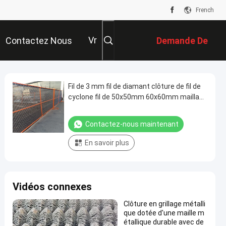
French
Vr
Contactez Nous
Demande De
Soumission
Fil de 3 mm fil de diamant clôture de fil de
cyclone fil de 50x50mm 60x60mm maillage
taille de la chaîne de liaison de la grille
Contactez-nous maintenant
En savoir plus
Vidéos connexes
Clôture en grillage métalli
que dotée d'une maille m
étallique durable avec de