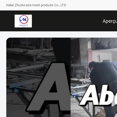
Hebei Zhuote wire mesh products Co., LTD
Aperç