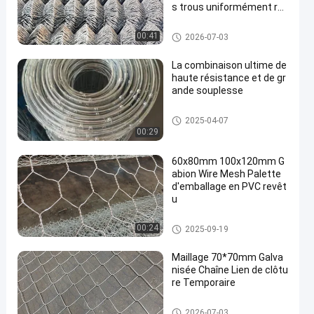
s trous uniformément ré
partis assurant une excel
lente compression et per
Barrière de maillon de chaîne
00:41
2026-07-03
formance de traction
La combinaison ultime de
haute résistance et de gr
ande souplesse
Barrière de maillon de chaîne
2025-04-07
00:29
60x80mm 100x120mm G
abion Wire Mesh Palette
d'emballage en PVC revêt
u
Grillage de Gabion
00:24
2025-09-19
Maillage 70*70mm Galva
nisée Chaîne Lien de clôtu
re Temporaire
Barrière de maillon de chaîne
2026-07-03