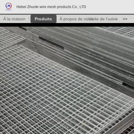
Hebei Zhuote wire mesh products Co., LTD
À la maison
Produits
À propos de nous
Visite de l'usine
>>