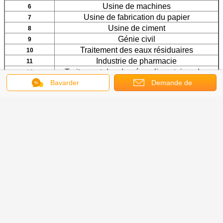
Usine de machines
6
Usine de fabrication du papier
7
Usine de ciment
8
Génie civil
9
Traitement des eaux résiduaires
10
Industrie de pharmacie
11
Traitement des denrées alimentaires des
12
produits alimentaires
Bavarder
Demande de
soumission
L'information de l'entreprise
Fil Mesh Co de Hebei Hangjin. , Le Ltd, est une grille
en acier professionnelle, fabricant de barrière de