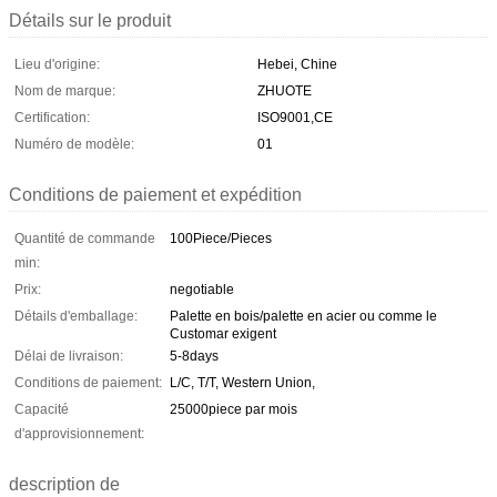
Détails sur le produit
Lieu d'origine:
Hebei, Chine
Nom de marque:
ZHUOTE
Certification:
ISO9001,CE
Numéro de modèle:
01
Conditions de paiement et expédition
Quantité de commande
100Piece/Pieces
min:
Prix:
negotiable
Détails d'emballage:
Palette en bois/palette en acier ou comme le
Customar exigent
Délai de livraison:
5-8days
Conditions de paiement:
L/C, T/T, Western Union,
Capacité
25000piece par mois
d'approvisionnement:
description de