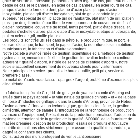
grille de serrure de pression, panneau en acier léger de cas, panneau en acier
dense de cas, je le panneau en acier de cas, panneau en acier lourd de cas,
plaque d'acier de forme de dent, plaque d'acier plate, plaque d'acier
inoxydable, plat de gril d'acier inoxydable, plat de grille condole le plat
supérieur et spécial de gril, plat de gril de rambarde, plat marin de gril, plat en
plastique de gril renforcé par fibre de verre, panneau de couverture de fossé
d'acier inoxydable, couvercle de fossé, tamis perforé, plat d'étape d'escalier,
pédales d'échelle d'arbre, plat d'étape d'acier inoxydable, étape antidérapante,
plat en acier de gril, maille plat, etc.
Les produits sont très utilisés dans le pétrole, le produit chimique, le port, le
courant électrique, le transport, le papier, l'acier, la nourriture, les immobiliers
municipaux et, la fabrication et d'autres domaines.
Notre société a avancé l'idée de gestion, scientifique et la méthode de gestion
systématique, mécanisme flexible de gestion, innovation technique continue,
adhèrent « qualité d'abord, à l'idée de service de clientèle d'abord », notre
société accueillent sincèrement de nouveaux clients pour visiter l'usine.
Notre principe de service : produits de haute qualité, petit prix, service de
première classe.
Le métal de Yuante vous laisse : épargnez l'argent, problème d'économies, plus
d'inquiétude.
La fabrication spéciale Co., Ltd. de grillage de yuans du comté d'Anping est
située dans le pays appelé « la ville natale du grillage chinois » et « de la base
chinoise d'industrie de grillage » dans le comté d'Anping, province de Hebei.
J'usine adhère à l'innovation technologique, gestion scientifique, la gestion
d'intégrité, attention de salaire à l'introduction de la technologie de production
avancée et l'équipement, l'exécution de la production normalisée, l'adoption du
système international de la gestion de la qualité ISO9000, de la fourniture de
matière première, gestion de la production, essais de produits et tout autre
contrôle de maillons-clés strictement, pour assurer la qualité des produits, a
gagné la confiance des clients.
Construction des murs protégeant du vent et antipoussière