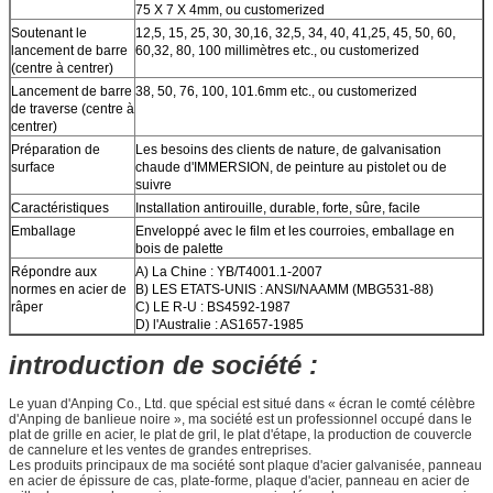
75 X 7 X 4mm, ou customerized
Soutenant le
12,5, 15, 25, 30, 30,16, 32,5, 34, 40, 41,25, 45, 50, 60,
lancement de barre
60,32, 80, 100 millimètres etc., ou customerized
(centre à centrer)
Lancement de barre
38, 50, 76, 100, 101.6mm etc., ou customerized
de traverse (centre à
centrer)
Préparation de
Les besoins des clients de nature, de galvanisation
surface
chaude d'IMMERSION, de peinture au pistolet ou de
suivre
Caractéristiques
Installation antirouille, durable, forte, sûre, facile
Emballage
Enveloppé avec le film et les courroies, emballage en
bois de palette
Répondre aux
A) La Chine : YB/T4001.1-2007
normes en acier de
B) LES ETATS-UNIS : ANSI/NAAMM (MBG531-88)
râper
C) LE R-U : BS4592-1987
D) l'Australie : AS1657-1985
introduction de société :
Le yuan d'Anping Co., Ltd. que spécial est situé dans « écran le comté célèbre
d'Anping de banlieue noire », ma société est un professionnel occupé dans le
plat de grille en acier, le plat de gril, le plat d'étape, la production de couvercle
de cannelure et les ventes de grandes entreprises.
Les produits principaux de ma société sont plaque d'acier galvanisée, panneau
en acier de épissure de cas, plate-forme, plaque d'acier, panneau en acier de