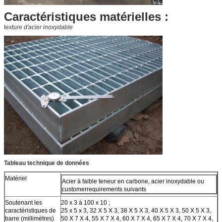
Caractéristiques matérielles :
texture
d'acier inoxydable
Tableau technique de données
Matériel
Acier à faible teneur en carbone, acier inoxydable ou
customerrequirements suivants
Soutenant les
20 x 3 à 100 x 10 ;
caractéristiques de
25 x 5 x 3, 32 X 5 X 3, 38 X 5 X 3, 40 X 5 X 3, 50 X 5 X 3,
barre (millimètres)
50 X 7 X 4, 55 X 7 X 4, 60 X 7 X 4, 65 X 7 X 4, 70 X 7 X 4,