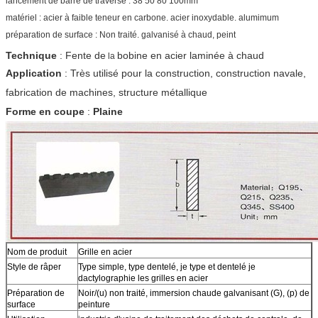
lancement de barre de traverse : 38 50 80 100mm
matériel : acier à faible teneur en carbone. acier inoxydable. alumimum
préparation de surface : Non traité. galvanisé à chaud, peint
Technique
: Fente
de
bobine en acier laminée à chaud
la
Application
:
Très utilisé pour la construction
,
construction navale
,
fabrication de machines,
structure métallique
Forme en coupe
:
Plaine
Nom de produit
Grille en acier
Style de râper
Type simple, type dentelé, je type et dentelé je
dactylographie les grilles en acier
Préparation de
Noir/(u) non traité, immersion chaude galvanisant (G), (p) de
surface
peinture