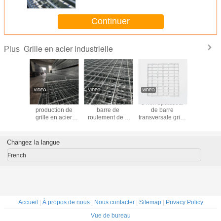
Continuer
Grille en acier industrielle
Plus
en acier
Méthode de
Épaisseur de
3 mm épaisseur
Maillage 
e selon la
production de
barre de
de barre
soudé rési
B/T13912
grille en acier
roulement de 4
transversale grille
la corro
raitement
soudée sous
mm Grille d'acier
d'acier plat
haute rés
ce et les
pression avec
industriel pour
solution ultime
avec ouve
ts sur
verrouillage par
applications
pour la
de mai
Changez la langue
ure
pression pour
standard et
construction
uniformes 
caillebotis
lourdes sur
moderne
protec
French
industriels en
mesure
agric
acier sur mesure
Accueil
|
À propos de nous
|
Nous contacter
|
Sitemap
|
Privacy Policy
Vue de bureau