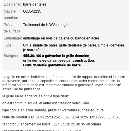
type barre:
barre dentelée
Matière
Q235/S235
première:
Préparation
Traitement de HDG/paiting/non
de surface:
Emballage:
emballage en bois de palette ou bande en acier
Type:
Grille simple de barre, grille dentelée de barre, simple, dentelée,
je barre râper
455/30/100 a galvanisé la grille dentelée
Surligner:
,
grille dentelée galvanisée par construction
,
Grille dentelée galvanisée de barre
La grille en acier dentelée soudée par la barre de rapport dentelée et la barre
de traverse, ont toute la capacité discordante en acier commune et utile. la
préparation de surface est immersion chaude a galvanisé. ayez la capacité
antirouille de puissance
la grille en acier dentelée ont le type deux :
on est commun soudé. et autre est pression verrouillée
type : grille en acier soudée, pression-verrouillée, prise-soudure
taille de produit plat : 20x3 25x3 25x5 30x3 30x4 30x5 32x3 32x5 ...... 45x5
rapport du lancement de barre : 12,5 15 20 25 30 35 40 50mm