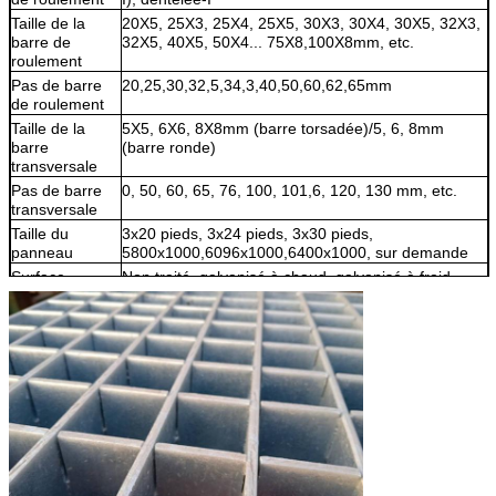
Taille de la
20X5, 25X3, 25X4, 25X5, 30X3, 30X4, 30X5, 32X3,
barre de
32X5, 40X5, 50X4... 75X8,100X8mm, etc.
roulement
Pas de barre
20,25,30,32,5,34,3,40,50,60,62,65mm
de roulement
Taille de la
5X5, 6X6, 8X8mm (barre torsadée)/5, 6, 8mm
barre
(barre ronde)
transversale
Pas de barre
0, 50, 60, 65, 76, 100, 101,6, 120, 130 mm, etc.
transversale
Taille du
3x20 pieds, 3x24 pieds, 3x30 pieds,
panneau
5800x1000,6096x1000,6400x1000, sur demande
Surface
Non traité, galvanisé à chaud, galvanisé à froid,
peint, en poudre
Galvanisation
CN : GB/T13912, États-Unis : ASTM (A123),
Royaume-Uni : BS729
Couleur
Argent/Noir
Application
pétrole et produits chimiques, ports, électricité,
transports, fabrication du papier, médecine, acier et
fer, alimentation, municipalité, immobilier,