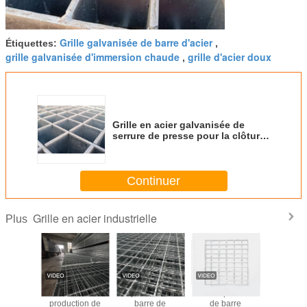
Grille galvanisée de barre d'acier
Étiquettes:
,
grille galvanisée d'immersion chaude
grille d'acier doux
,
Grille en acier galvanisée de
serrure de presse pour la clôture
de chargement de passage
couvert
Continuer
Grille en acier industrielle
Plus
en acier
Méthode de
Épaisseur de
3 mm épaisseur
Maillage 
e selon la
production de
barre de
de barre
soudé rési