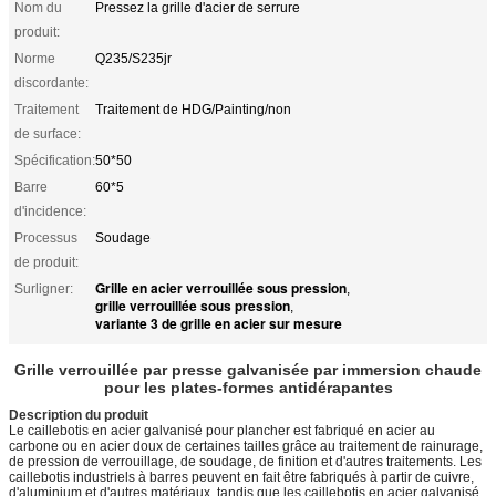
Nom du
Pressez la grille d'acier de serrure
produit:
Norme
Q235/S235jr
discordante:
Traitement
Traitement de HDG/Painting/non
de surface:
Spécification:
50*50
Barre
60*5
d'incidence:
Processus
Soudage
de produit:
Grille en acier verrouillée sous pression
Surligner:
,
grille verrouillée sous pression
,
variante 3 de grille en acier sur mesure
Grille verrouillée par presse galvanisée par immersion chaude
pour les plates-formes antidérapantes
Description du produit
Le caillebotis en acier galvanisé pour plancher est fabriqué en acier au
carbone ou en acier doux de certaines tailles grâce au traitement de rainurage,
de pression de verrouillage, de soudage, de finition et d'autres traitements. Les
caillebotis industriels à barres peuvent en fait être fabriqués à partir de cuivre,
d'aluminium et d'autres matériaux, tandis que les caillebotis en acier galvanisé