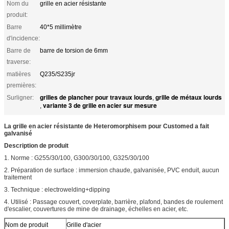
Nom du
grille en acier résistante
produit:
Barre
40*5 millimètre
d'incidence:
Barre de
barre de torsion de 6mm
traverse:
matières
Q235/S235jr
premières:
grilles de plancher pour travaux lourds
grille de métaux lourds
Surligner:
,
variante 3 de grille en acier sur mesure
,
La grille en acier résistante de Heteromorphisem pour Customed a fait
galvanisé
Description de produit
1. Norme : G255/30/100, G300/30/100, G325/30/100
2. Préparation de surface : immersion chaude, galvanisée, PVC enduit, aucun
traitement
3. Technique : electrowelding+dipping
4. Utilisé : Passage couvert, coverplate, barrière, plafond, bandes de roulement
d'escalier, couvertures de mine de drainage, échelles en acier, etc.
Nom de produit
Grille d'acier