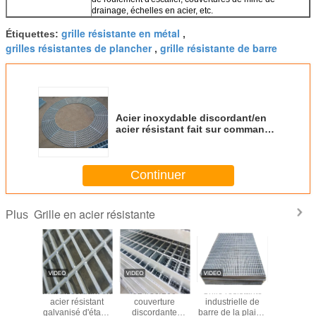
drainage, échelles en acier, etc.
grille résistante en métal
Étiquettes:
,
grilles résistantes de plancher
grille résistante de barre
,
Acier inoxydable discordant/en
acier résistant fait sur commande
râpant la barre de torsion de 6mm
Continuer
Grille en acier résistante
Plus
100 plat
Plat discordant en
324/30/100
Grille résistante
Passage 
t d'étape
acier résistant
couverture
industrielle de
discor
tion de la
galvanisé d'étape
discordante
barre de la plaine
58*5/en a