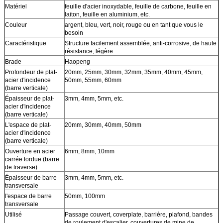
Matériel
feuille d'acier inoxydable, feuille de carbone, feuille en
laiton, feuille en aluminium, etc.
Couleur
argent, bleu, vert, noir, rouge ou en tant que vous le
besoin
Caractéristique
Structure facilement assemblée, anti-corrosive, de haute
résistance, légère
Brade
Haopeng
Profondeur de plat-
20mm, 25mm, 30mm, 32mm, 35mm, 40mm, 45mm,
acier d'incidence
50mm, 55mm, 60mm
(barre verticale)
Épaisseur de plat-
3mm, 4mm, 5mm, etc.
acier d'incidence
(barre verticale)
L'espace de plat-
20mm, 30mm, 40mm, 50mm
acier d'incidence
(barre verticale)
Ouverture en acier
6mm, 8mm, 10mm
carrée tordue (barre
de traverse)
Épaisseur de barre
3mm, 4mm, 5mm, etc.
transversale
l'espace de barre
50mm, 100mm
transversale
Utilisé
Passage couvert, coverplate, barrière, plafond, bandes
de roulement d'escalier, couvertures de mine de