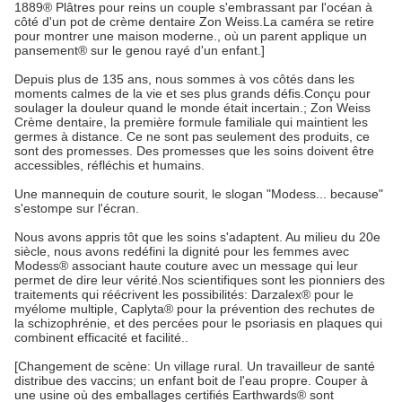
1889® Plâtres pour reins un couple s'embrassant par l'océan à
côté d'un pot de crème dentaire Zon Weiss.La caméra se retire
pour montrer une maison moderne., où un parent applique un
pansement® sur le genou rayé d'un enfant.]
Depuis plus de 135 ans, nous sommes à vos côtés dans les
moments calmes de la vie et ses plus grands défis.Conçu pour
soulager la douleur quand le monde était incertain.; Zon Weiss
Crème dentaire, la première formule familiale qui maintient les
germes à distance. Ce ne sont pas seulement des produits, ce
sont des promesses. Des promesses que les soins doivent être
accessibles, réfléchis et humains.
Une mannequin de couture sourit, le slogan "Modess... because"
s'estompe sur l'écran.
Nous avons appris tôt que les soins s'adaptent. Au milieu du 20e
siècle, nous avons redéfini la dignité pour les femmes avec
Modess® associant haute couture avec un message qui leur
permet de dire leur vérité.Nos scientifiques sont les pionniers des
traitements qui réécrivent les possibilités: Darzalex® pour le
myélome multiple, Caplyta® pour la prévention des rechutes de
la schizophrénie, et des percées pour le psoriasis en plaques qui
combinent efficacité et facilité..
[Changement de scène: Un village rural. Un travailleur de santé
distribue des vaccins; un enfant boit de l'eau propre. Couper à
une usine où des emballages certifiés Earthwards® sont